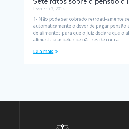
Sete fatos sobre a pensão ali
fevereiro 3, 2024
1- Não pode ser cobrado retroativamente se 
automaticamente o dever de pagar pensão a
de alimentos para que o Juiz declare que o 
alimentícia aquele que não reside com a…
Leia mais